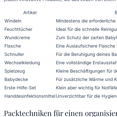
Artikel
B
Windeln
Mindestens die erforderliche
Feuchttücher
Ideal für die schnelle Reini
Wundcreme
Zum Schutz der zarten Baby
Flasche
Eine Auslaufsichere Flasche 
Schnuller
Für die Beruhigung deines B
Wechselkleidung
Eine vollständige Erstausstat
Spielzeug
Kleine Beschäftigungen für d
Babydecke
Für zusätzliche Wärme und K
Erste-Hilfe-Set
Klein aber wichtig für Notfäll
Handdesinfektionsmittel
Unverzichtbar für die Hygien
Packtechniken für einen organisier