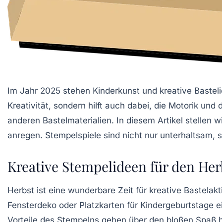
Im Jahr 2025 stehen Kinderkunst und kreative Bastelide
Kreativität
, sondern hilft auch dabei, die
Motorik
und 
anderen Bastelmaterialien. In diesem Artikel stellen w
anregen. Stempelspiele sind nicht nur unterhaltsam, s
Kreative Stempelideen für den Her
Herbst ist eine wunderbare Zeit für kreative Bastelak
Fensterdeko
oder
Platzkarten für Kindergeburtstage
ei
Vorteile des Stempelns gehen über den bloßen Spaß hi