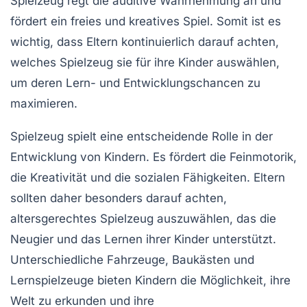
Spielzeug regt die
auditive Wahrnehmung
an und
fördert ein
freies und kreatives Spiel
. Somit ist es
wichtig, dass Eltern kontinuierlich darauf achten,
welches Spielzeug sie für ihre Kinder auswählen,
um deren Lern- und
Entwicklungschancen
zu
maximieren.
Spielzeug spielt eine entscheidende Rolle in der
Entwicklung von Kindern
. Es fördert die
Feinmotorik
,
die
Kreativität
und die
sozialen Fähigkeiten
. Eltern
sollten daher besonders darauf achten,
altersgerechtes Spielzeug
auszuwählen, das die
Neugier und das Lernen ihrer Kinder unterstützt.
Unterschiedliche Fahrzeuge, Baukästen und
Lernspielzeuge bieten Kindern die Möglichkeit, ihre
Welt zu erkunden und ihre