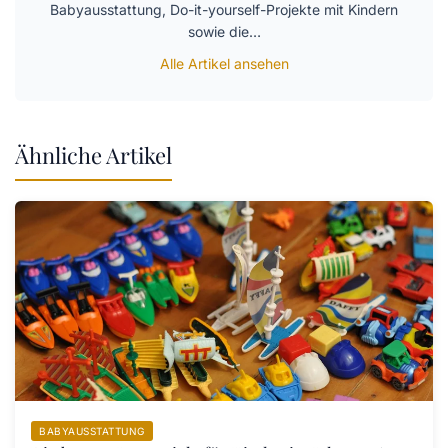
Babyausstattung, Do-it-yourself-Projekte mit Kindern
sowie die…
Alle Artikel ansehen
Ähnliche Artikel
BABYAUSSTATTUNG