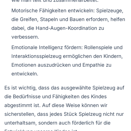
wie man teilt und zusammenarbeitet.
Motorische Fähigkeiten entwickeln
: Spielzeuge,
die Greifen, Stapeln und Bauen erfordern, helfen
dabei, die Hand-Augen-Koordination zu
verbessern.
Emotionale Intelligenz fördern
: Rollenspiele und
Interaktionsspielzeug
ermöglichen den Kindern,
Emotionen auszudrücken und Empathie zu
entwickeln.
Es ist wichtig, dass das ausgewählte Spielzeug auf
die
Bedürfnisse und Fähigkeiten
des Kindes
abgestimmt ist. Auf diese Weise können wir
sicherstellen, dass jedes Stück Spielzeug nicht nur
unterhaltsam, sondern auch förderlich für die