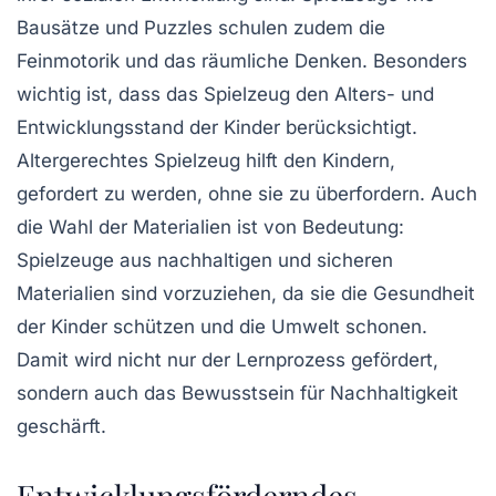
Bausätze
und
Puzzles
schulen zudem die
Feinmotorik
und das
räumliche Denken
. Besonders
wichtig ist, dass das Spielzeug den
Alter
s- und
Entwicklungsstand
der Kinder berücksichtigt.
Altergerechtes Spielzeug
hilft den Kindern,
gefordert zu werden, ohne sie zu überfordern. Auch
die Wahl der Materialien ist von Bedeutung:
Spielzeuge aus
nachhaltigen
und
sicheren
Materialien
sind vorzuziehen, da sie die
Gesundheit
der Kinder schützen und die Umwelt schonen.
Damit wird nicht nur der Lernprozess gefördert,
sondern auch das
Bewusstsein für Nachhaltigkeit
geschärft.
Entwicklungsförderndes