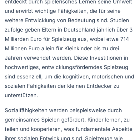
entdeckt durch
spielerisches Lernen
seine Umwelt
und erwirbt wichtige Fähigkeiten, die für seine
weitere Entwicklung von Bedeutung sind. Studien
zufolge geben Eltern in Deutschland jährlich über
3
Milliarden Euro
für Spielzeug aus, wobei etwa 714
Millionen Euro allein für Kleinkinder bis zu drei
Jahren verwendet werden. Diese Investitionen in
hochwertiges,
entwicklungsförderndes Spielzeug
sind essenziell, um die
kognitiven
,
motorischen
und
sozialen Fähigkeiten
der kleinen Entdecker zu
unterstützen.
Sozialfähigkeiten werden beispielsweise durch
gemeinsames Spielen gefördert. Kinder lernen,
zu
teilen
und
kooperieren
, was fundamentale Aspekte
ihrer sozialen Entwicklung sind. Spielzeuge wie