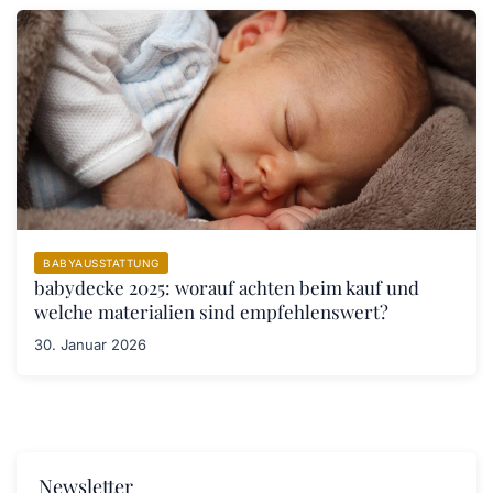
BABYAUSSTATTUNG
babydecke 2025: worauf achten beim kauf und
welche materialien sind empfehlenswert?
30. Januar 2026
Newsletter