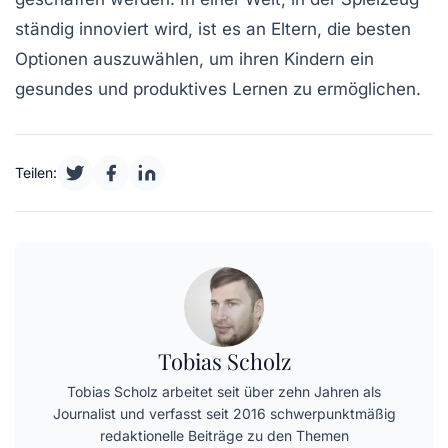
ständig innoviert wird, ist es an Eltern, die besten
Optionen auszuwählen, um ihren Kindern ein
gesundes und produktives Lernen zu ermöglichen.
Teilen:
Tobias Scholz
Tobias Scholz arbeitet seit über zehn Jahren als
Journalist und verfasst seit 2016 schwerpunktmäßig
redaktionelle Beiträge zu den Themen