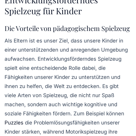
Spielzeug für Kinder
Die Vorteile von pädagogischem Spielzeug
Als
Eltern
ist es unser Ziel, dass unsere Kinder in
einer unterstützenden und anregenden Umgebung
aufwachsen.
Entwicklungsförderndes Spielzeug
spielt eine entscheidende Rolle dabei, die
Fähigkeiten unserer Kinder
zu unterstützen und
ihnen zu helfen, die Welt zu entdecken. Es gibt
viele Arten von Spielzeug, die nicht nur Spaß
machen, sondern auch wichtige
kognitive
und
soziale Fähigkeiten
fördern. Zum Beispiel können
Puzzles
die Problemlösungsfähigkeiten unserer
Kinder stärken, während
Motorikspielzeug
ihre