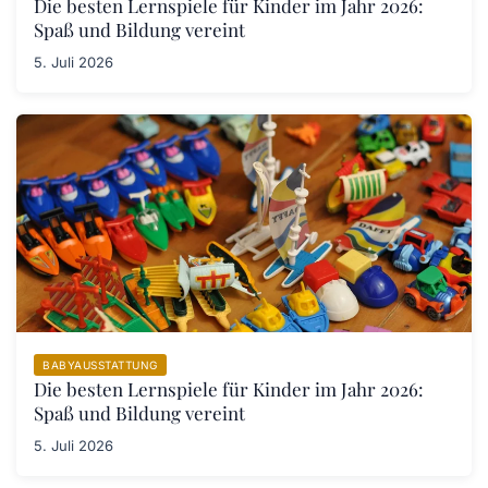
Die besten Lernspiele für Kinder im Jahr 2026:
Spaß und Bildung vereint
5. Juli 2026
BABYAUSSTATTUNG
Die besten Lernspiele für Kinder im Jahr 2026:
Spaß und Bildung vereint
5. Juli 2026