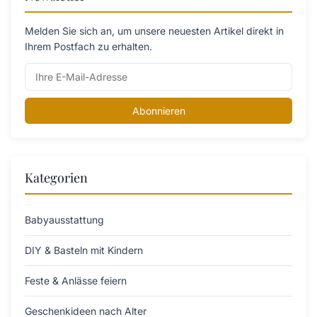
Melden Sie sich an, um unsere neuesten Artikel direkt in
Ihrem Postfach zu erhalten.
Abonnieren
Kategorien
Babyausstattung
DIY & Basteln mit Kindern
Feste & Anlässe feiern
Geschenkideen nach Alter