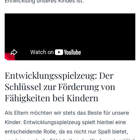
Entwicklung
unseres Kindes ist.
Entwicklungsspielzeug: Der
Schlüssel zur Förderung von
Fähigkeiten bei Kindern
Als Eltern möchten wir stets das Beste für unsere
Kinder.
Entwicklungsspielzeug
spielt hierbei eine
entscheidende Rolle, da es nicht nur
Spaß
bietet,