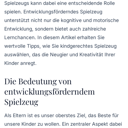
Spielzeugs kann dabei eine entscheidende Rolle
spielen.
Entwicklungsförderndes Spielzeug
unterstützt nicht nur die
kognitive
und
motorische
Entwicklung
, sondern bietet auch zahlreiche
Lernchancen
. In diesem Artikel erhalten Sie
wertvolle Tipps, wie Sie kindgerechtes Spielzeug
auswählen, das die Neugier und
Kreativität
Ihrer
Kinder anregt.
Die Bedeutung von
entwicklungsförderndem
Spielzeug
Als
Eltern
ist es unser oberstes Ziel, das Beste für
unsere
Kinder
zu wollen. Ein zentraler Aspekt dabei