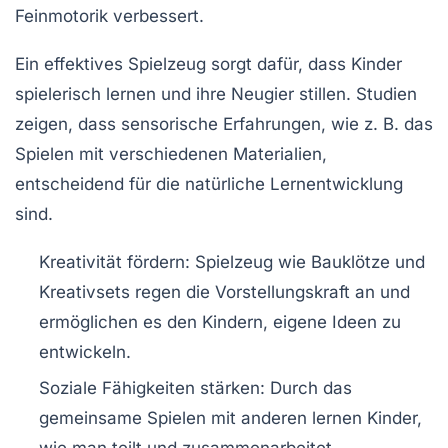
Feinmotorik
verbessert.
Ein effektives Spielzeug sorgt dafür, dass Kinder
spielerisch lernen und ihre Neugier stillen. Studien
zeigen, dass
sensorische Erfahrungen
, wie z. B. das
Spielen mit verschiedenen Materialien,
entscheidend für die natürliche Lernentwicklung
sind.
Kreativität fördern
: Spielzeug wie
Bauklötze
und
Kreativsets
regen die Vorstellungskraft an und
ermöglichen es den Kindern, eigene Ideen zu
entwickeln.
Soziale Fähigkeiten stärken
: Durch das
gemeinsame Spielen mit anderen lernen Kinder,