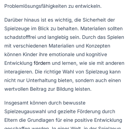
Problemlösungsfähigkeiten
zu entwickeln.
Darüber hinaus ist es wichtig, die
Sicherheit
der
Spielzeuge im Blick zu behalten. Materialien sollten
schadstofffrei und langlebig sein. Durch das Spielen
mit verschiedenen Materialien und Konzepten
können Kinder ihre
emotionale
und
kognitive
Entwicklung
fördern
und lernen, wie sie mit anderen
interagieren. Die richtige Wahl von Spielzeug kann
nicht nur
Unterhaltung
bieten, sondern auch einen
wertvollen Beitrag zur Bildung leisten.
Insgesamt können durch bewusste
Spielzeugauswahl und gezielte Förderung durch
Eltern die Grundlagen für eine positive Entwicklung
geschaffen werden. In einer Welt, in der Spielzeug