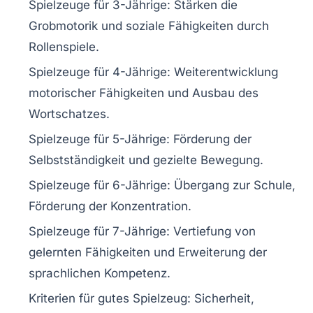
Spielzeuge für 3-Jährige
: Stärken die
Grobmotorik und soziale Fähigkeiten durch
Rollenspiele.
Spielzeuge für 4-Jährige
: Weiterentwicklung
motorischer Fähigkeiten und Ausbau des
Wortschatzes.
Spielzeuge für 5-Jährige
: Förderung der
Selbstständigkeit und gezielte Bewegung.
Spielzeuge für 6-Jährige
: Übergang zur Schule,
Förderung der Konzentration.
Spielzeuge für 7-Jährige
: Vertiefung von
gelernten Fähigkeiten und Erweiterung der
sprachlichen Kompetenz.
Kriterien für gutes Spielzeug
: Sicherheit,