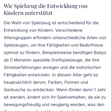
Wie Spielzeug die Entwicklung von
Kindern unterstützt
Die Wahl von
Spielzeug
ist entscheidend für die
Entwicklung
von Kindern. Verschiedene
Altersgruppen erfordern unterschiedliche Arten von
Spielzeugen, um ihre
Fähigkeiten
und
Bedürfnisse
optimal zu fördern. Beispielsweise benötigen
Babys
ab 0 Monaten spezielle Greifspielzeuge, die ihre
Sinneserfahrungen
anregen und die motorischen
Fähigkeiten entwickeln. In diesem Alter geht es
hauptsächlich darum, Farben, Formen und
Geräusche zu entdecken. Wenn Kinder dann 1 Jahr
alt werden, ändert sich ihr Spielverhalten, da sie zu
bewegungsfreudig
und neugierig werden, was den