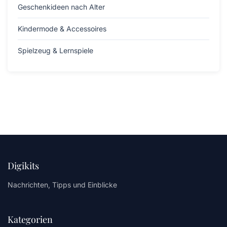
Geschenkideen nach Alter
Kindermode & Accessoires
Spielzeug & Lernspiele
Digikits
Nachrichten, Tipps und Einblicke
Kategorien