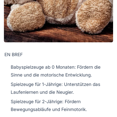
EN BREF
Babyspielzeuge
ab 0 Monaten: Fördern die
Sinne und die motorische Entwicklung.
Spielzeuge für 1-Jährige
: Unterstützen das
Laufenlernen und die Neugier.
Spielzeuge für 2-Jährige
: Fördern
Bewegungsabläufe und Feinmotorik.