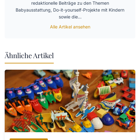
redaktionelle Beiträge zu den Themen
Babyausstattung, Do-it-yourself-Projekte mit Kindern
sowie die…
Alle Artikel ansehen
Ähnliche Artikel