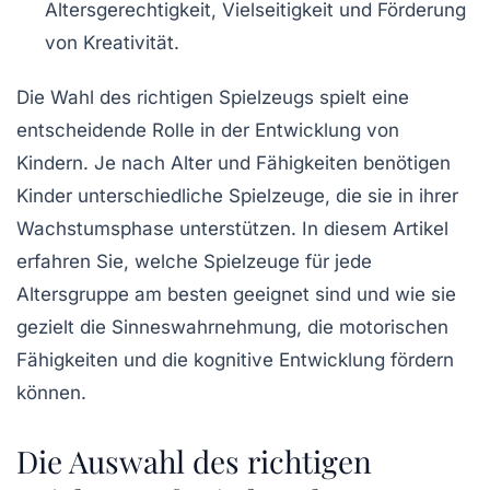
Altersgerechtigkeit, Vielseitigkeit und Förderung
von Kreativität.
Die Wahl des richtigen Spielzeugs spielt eine
entscheidende Rolle in der
Entwicklung
von
Kindern. Je nach
Alter
und
Fähigkeiten
benötigen
Kinder unterschiedliche Spielzeuge, die sie in ihrer
Wachstumsphase
unterstützen. In diesem Artikel
erfahren Sie, welche Spielzeuge für jede
Altersgruppe
am besten geeignet sind und wie sie
gezielt die
Sinneswahrnehmung
, die
motorischen
Fähigkeiten
und die
kognitive Entwicklung
fördern
können.
Die Auswahl des richtigen