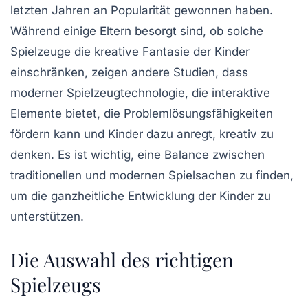
letzten Jahren an Popularität gewonnen haben.
Während einige Eltern besorgt sind, ob solche
Spielzeuge die
kreative Fantasie
der Kinder
einschränken, zeigen andere Studien, dass
moderner Spielzeugtechnologie, die interaktive
Elemente bietet, die
Problemlösungsfähigkeiten
fördern kann und Kinder dazu anregt,
kreativ zu
denken
. Es ist wichtig, eine Balance zwischen
traditionellen
und modernen Spielsachen zu finden,
um die
ganzheitliche Entwicklung
der Kinder zu
unterstützen.
Die Auswahl des richtigen
Spielzeugs