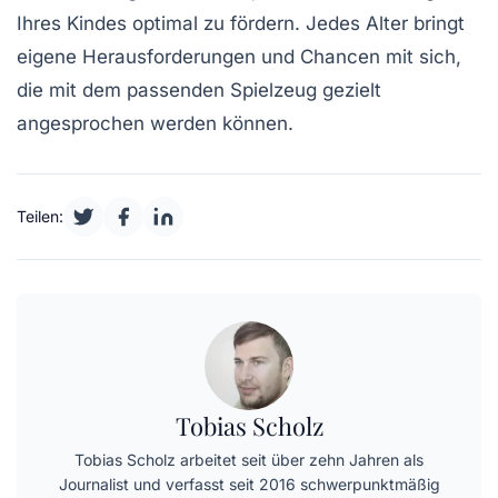
Ihres Kindes optimal zu fördern. Jedes Alter bringt
eigene Herausforderungen und Chancen mit sich,
die mit dem passenden Spielzeug gezielt
angesprochen werden können.
Teilen:
Tobias Scholz
Tobias Scholz arbeitet seit über zehn Jahren als
Journalist und verfasst seit 2016 schwerpunktmäßig