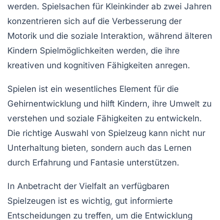
werden. Spielsachen für Kleinkinder ab zwei Jahren
konzentrieren sich auf die Verbesserung der
Motorik
und die soziale Interaktion, während älteren
Kindern Spielmöglichkeiten werden, die ihre
kreativen
und
kognitiven Fähigkeiten
anregen.
Spielen ist ein wesentliches Element für die
Gehirnentwicklung
und hilft Kindern, ihre Umwelt zu
verstehen und soziale Fähigkeiten zu entwickeln.
Die richtige Auswahl von Spielzeug kann nicht nur
Unterhaltung
bieten, sondern auch das
Lernen
durch
Erfahrung
und
Fantasie
unterstützen.
In Anbetracht der Vielfalt an verfügbaren
Spielzeugen ist es wichtig,
gut informierte
Entscheidungen
zu treffen, um die Entwicklung