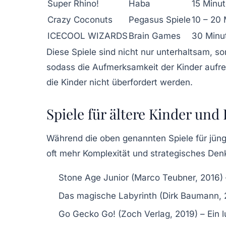
Super Rhino!
Haba
15 Minu
Crazy Coconuts
Pegasus Spiele
10 – 20
ICECOOL WIZARDS
Brain Games
30 Minu
Diese Spiele sind nicht nur unterhaltsam, so
sodass die Aufmerksamkeit der Kinder aufrec
die Kinder nicht überfordert werden.
Spiele für ältere Kinder un
Während die oben genannten Spiele für jünge
oft mehr Komplexität und strategisches Den
Stone Age Junior
(Marco Teubner, 2016) –
Das magische Labyrinth
(Dirk Baumann, 
Go Gecko Go!
(Zoch Verlag, 2019) – Ein l