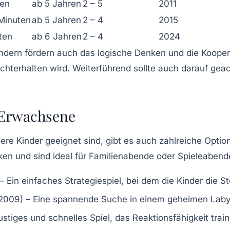
ten
ab 5 Jahren
2 – 5
2011
 Minuten
ab 5 Jahren
2 – 4
2015
ten
ab 6 Jahren
2 – 4
2024
ndern fördern auch das logische Denken und die Kooperat
hterhalten wird. Weiterführend sollte auch darauf geac
d Erwachsene
re Kinder geeignet sind, gibt es auch zahlreiche Optio
ken und sind ideal für Familienabende oder Spieleabend
 Ein einfaches Strategiespiel, bei dem die Kinder die St
2009) – Eine spannende Suche in einem geheimen Labyr
ustiges und schnelles Spiel, das Reaktionsfähigkeit traini